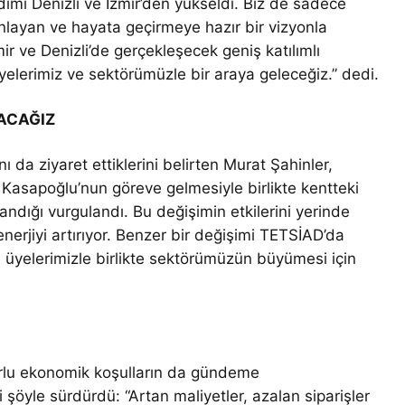
dımı Denizli ve İzmir’den yükseldi. Biz de sadece
anlayan ve hayata geçirmeye hazır bir vizyonla
ir ve Denizli’de gerçekleşecek geniş katılımlı
elerimiz ve sektörümüzle bir araya geleceğiz.” dedi.
ACAĞIZ
ı da ziyaret ettiklerini belirten Murat Şahinler,
 Kasapoğlu’nun göreve gelmesiyle birlikte kentteki
zandığı vurgulandı. Bu değişimin etkilerini yerinde
erjiyi artırıyor. Benzer bir değişimi TETSİAD’da
 üyelerimizle birlikte sektörümüzün büyümesi için
orlu ekonomik koşulların da gündeme
i şöyle sürdürdü: “Artan maliyetler, azalan siparişler