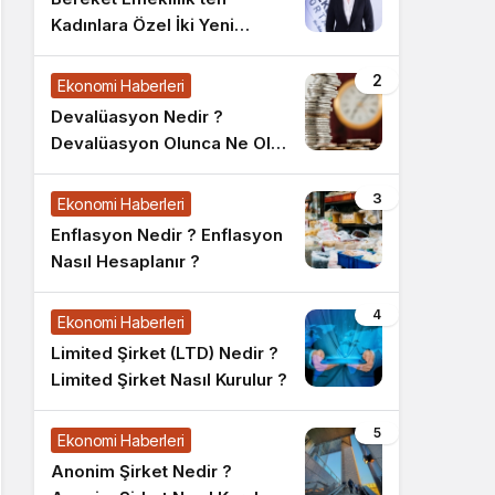
Kadınlara Özel İki Yeni
Bireysel Emeklilik Planı
2
Ekonomi Haberleri
Devalüasyon Nedir ?
Devalüasyon Olunca Ne Olur
?
3
Ekonomi Haberleri
Enflasyon Nedir ? Enflasyon
Nasıl Hesaplanır ?
4
Ekonomi Haberleri
Limited Şirket (LTD) Nedir ?
Limited Şirket Nasıl Kurulur ?
5
Ekonomi Haberleri
Anonim Şirket Nedir ?