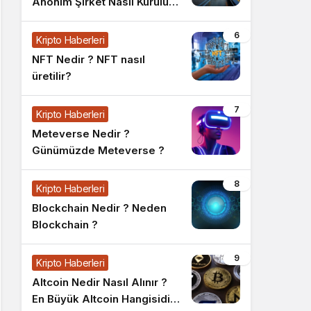
Anonim Şirket Nasıl Kurulur
?
6
Kripto Haberleri
NFT Nedir ? NFT nasıl
üretilir?
7
Kripto Haberleri
Meteverse Nedir ?
Günümüzde Meteverse ?
8
Kripto Haberleri
Blockchain Nedir ? Neden
Blockchain ?
9
Kripto Haberleri
Altcoin Nedir Nasıl Alınır ?
En Büyük Altcoin Hangisidir