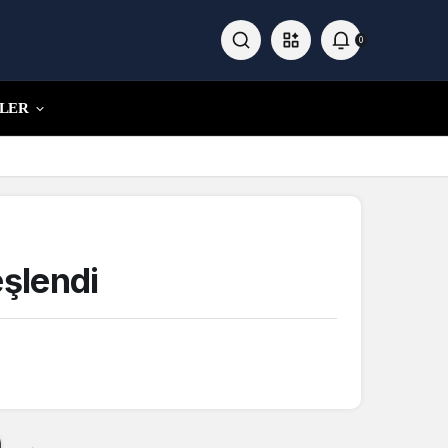
0
LER
eşlendi