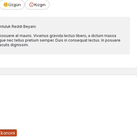
Üzgün
Kızgın
mluluk Reddi Beyanı:
 posuere at mauris. Vivamus gravida lectus libero, a dictum massa
l augue nec tellus pretium semper. Duis in consequat lectus. In posuere
aculis dignissim.
Ekonomi