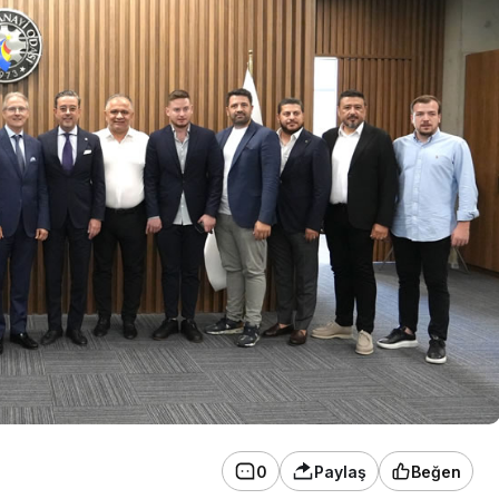
0
Paylaş
Beğen