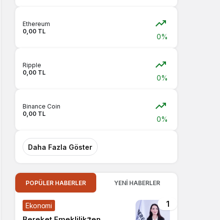
Ethereum
0,00 TL
0%
Ripple
0,00 TL
0%
Binance Coin
0,00 TL
0%
Daha Fazla Göster
POPÜLER HABERLER
YENI HABERLER
1
Ekonomi
Bereket Emeklilik’ten