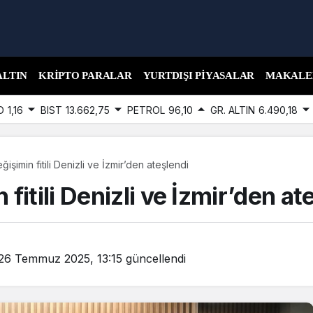
ALTIN
KRIPTO PARALAR
YURTDIŞI PIYASALAR
MAKALE
D
1,16
BIST
13.662,75
PETROL
96,10
GR. ALTIN
6.490,18
şimin fitili Denizli ve İzmir’den ateşlendi
itili Denizli ve İzmir’den at
26 Temmuz 2025, 13:15
güncellendi