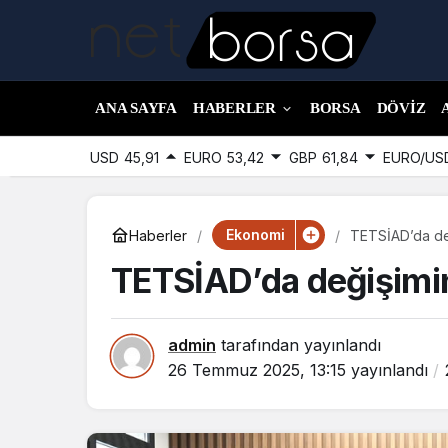
ANA SAYFA
HABERLER
BORSA
DÖVIZ
USD
45,91
EURO
53,42
GBP
61,84
EURO/US
Ekonomi
Haberler
TETSİAD’da deği
TETSİAD’da değişimin f
admin
tarafından yayınlandı
26 Temmuz 2025, 13:15
yayınlandı