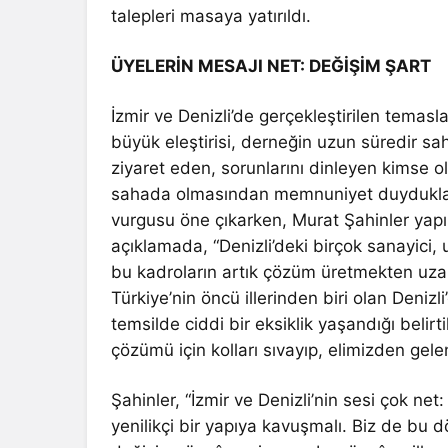
talepleri masaya yatırıldı.
ÜYELERİN MESAJI NET: DEĞİŞİM ŞART
İzmir ve Denizli’de gerçekleştirilen temas
büyük eleştirisi, derneğin uzun süredir sah
ziyaret eden, sorunlarını dinleyen kimse o
sahada olmasından memnuniyet duyduklarını
vurgusu öne çıkarken, Murat Şahinler yapıl
açıklamada, “Denizli’deki birçok sanayici,
bu kadroların artık çözüm üretmekten uzak
Türkiye’nin öncü illerinden biri olan Denizli
temsilde ciddi bir eksiklik yaşandığı beli
çözümü için kolları sıvayıp, elimizden gele
Şahinler, “İzmir ve Denizli’nin sesi çok ne
yenilikçi bir yapıya kavuşmalı. Biz de bu 