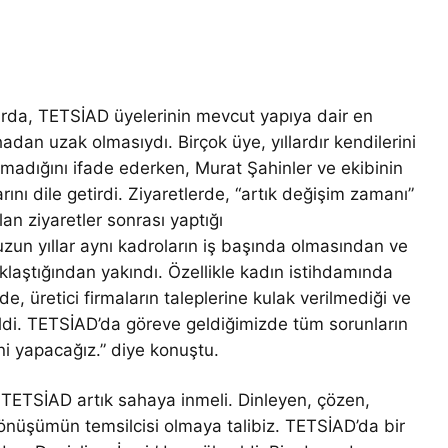
larda, TETSİAD üyelerinin mevcut yapıya dair en
adan uzak olmasıydı. Birçok üye, yıllardır kendilerini
lmadığını ifade ederken, Murat Şahinler ve ekibinin
 dile getirdi. Ziyaretlerde, “artık değişim zamanı”
an ziyaretler sonrası yaptığı
 uzun yıllar aynı kadroların iş başında olmasından ve
laştığından yakındı. Özellikle kadın istihdamında
’de, üretici firmaların taleplerine kulak verilmediği ve
rtildi. TETSİAD’da göreve geldiğimizde tüm sorunların
ni yapacağız.” diye konuştu.
t: TETSİAD artık sahaya inmeli. Dinleyen, çözen,
dönüşümün temsilcisi olmaya talibiz. TETSİAD’da bir