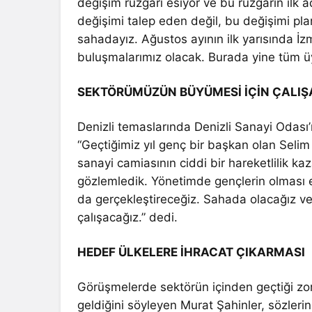
değişim rüzgârı esiyor ve bu rüzgârın ilk a
değişimi talep eden değil, bu değişimi pl
sahadayız. Ağustos ayının ilk yarısında İzm
buluşmalarımız olacak. Burada yine tüm üy
SEKTÖRÜMÜZÜN BÜYÜMESİ İÇİN ÇALIŞ
Denizli temaslarında Denizli Sanayi Odası’n
“Geçtiğimiz yıl genç bir başkan olan Selim
sanayi camiasının ciddi bir hareketlilik ka
gözlemledik. Yönetimde gençlerin olması en
da gerçekleştireceğiz. Sahada olacağız ve
çalışacağız.” dedi.
HEDEF ÜLKELERE İHRACAT ÇIKARMASI
Görüşmelerde sektörün içinden geçtiği z
geldiğini söyleyen Murat Şahinler, sözlerin