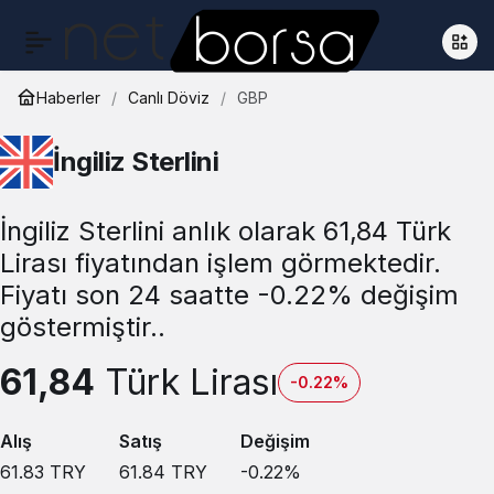
Haberler
Canlı Döviz
GBP
İngiliz Sterlini
İngiliz Sterlini anlık olarak 61,84 Türk
Lirası fiyatından işlem görmektedir.
Fiyatı son 24 saatte -0.22% değişim
göstermiştir..
61,84
Türk Lirası
-0.22%
Alış
Satış
Değişim
61.83
TRY
61.84
TRY
-0.22
%