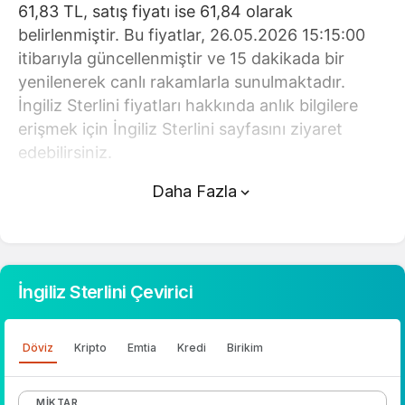
61,83 TL, satış fiyatı ise 61,84 olarak
belirlenmiştir. Bu fiyatlar, 26.05.2026 15:15:00
itibarıyla güncellenmiştir ve 15 dakikada bir
yenilenerek canlı rakamlarla sunulmaktadır.
İngiliz Sterlini fiyatları hakkında anlık bilgilere
erişmek için İngiliz Sterlini sayfasını ziyaret
edebilirsiniz.
Daha Fazla
İngiliz Sterlini (TL) fiyatı bugün yükseldi.
İngiliz Sterlini anlık olarak 61,84 TL fiyatından
işlem görmektedir ve 24 saatlik yaklaşık işlem
hacmi 0. Fiyatı son 24 saatte -0,220000
İngiliz Sterlini Çevirici
değişim göstermiştir..
İngiliz Sterlini hesaplama işlemleri için, sayfanın
Döviz
Kripto
Emtia
Kredi
Birikim
üstünde yer alan çevirici aracını kullanarak
mevcut fiyatlar üzerinden hızlı ve kolay bir
MIKTAR