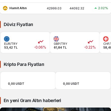
2.02%
Hamit Altın
42999.03
44092.32
Döviz Fiyatları
EUR/TRY
GBP/TRY
CHF/
-0.06%
-0.22%
53,42 TL
61,84 TL
58,4
Kripto Para Fiyatları
0,00 USDT
0,00 USDT
En yeni Gram Altın haberleri