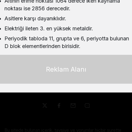
Altının erime noktası 1064 derece iken kaynama
noktası ise 2856 derecedir.
Asitlere karşı dayanıklıdır.
Elektriği ileten 3. en yüksek metaldir.
Periyodik tabloda 11, grupta ve 6, periyotta bulunan
D blok elementlerinden birisidir.
Reklam Alanı
Bu sitede bulunan içerik, tavsiye ve yorumlar hiçbir surette