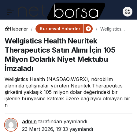
Kurumsal Haberler
Haberler
Wellgistics
Health
Wellgistics Health Neuritek
Neuritek
Therapeutics
Therapeutics Satın Alımı İçin 105
Satın Alımı İçin
105 Milyon
Milyon Dolarlık Niyet Mektubu
Dolarlık Niyet
Mektubu
İmzaladı
İmzaladı
Wellgistics Health (NASDAQ:WGRX), nörobilim
alanında çalışmalar yürüten Neuritek Therapeutics
şirketini yaklaşık 105 milyon dolar değerindeki bir
işlemle bünyesine katmak üzere bağlayıcı olmayan bir
n
admin
tarafından yayınlandı
23 Mart 2026, 19:33
yayınlandı