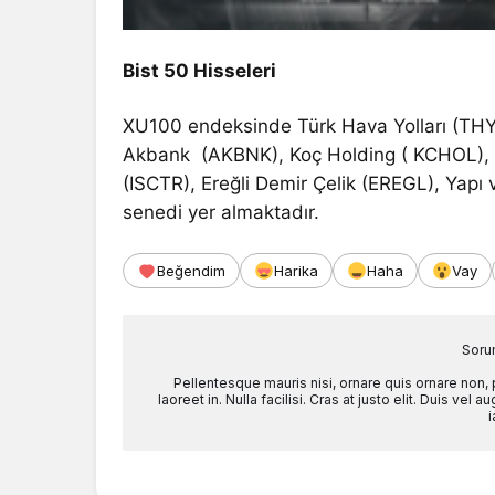
Bist 50 Hisseleri
XU100 endeksinde Türk Hava Yolları (THY
Akbank (AKBNK), Koç Holding ( KCHOL), Şi
(ISCTR), Ereğli Demir Çelik (EREGL), Yapı
senedi yer almaktadır.
Beğendim
Harika
Haha
Vay
Soru
Pellentesque mauris nisi, ornare quis ornare non,
laoreet in. Nulla facilisi. Cras at justo elit. Duis ve
i