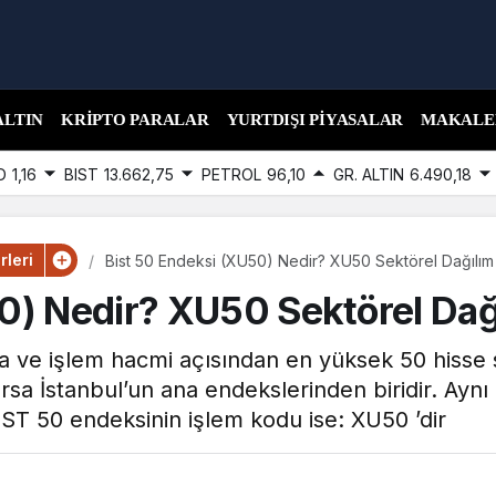
ALTIN
KRIPTO PARALAR
YURTDIŞI PIYASALAR
MAKALE
D
1,16
BIST
13.662,75
PETROL
96,10
GR. ALTIN
6.490,18
leri
Bist 50 Endeksi (XU50) Nedir? XU50 Sektörel Dağılım
0) Nedir? XU50 Sektörel Dağ
sa ve işlem hacmi açısından en yüksek 50 hisse
Borsa İstanbul’un ana endekslerinden biridir. Ay
IST 50 endeksinin işlem kodu ise: XU50 ’dir