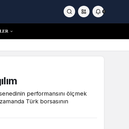
0
LER
ılım
 senedinin performansını ölçmek
nı zamanda Türk borsasının