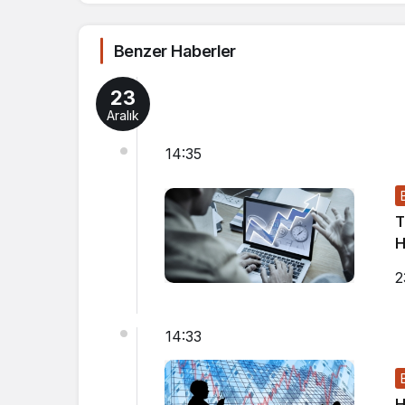
Benzer Haberler
23
Aralık
14:35
T
H
2
14:33
H