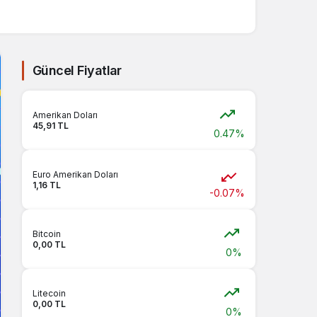
Güncel Fiyatlar
Amerikan Doları
45,91 TL
0.47%
Euro Amerikan Doları
1,16 TL
-0.07%
Bitcoin
0,00 TL
0%
Litecoin
0,00 TL
0%