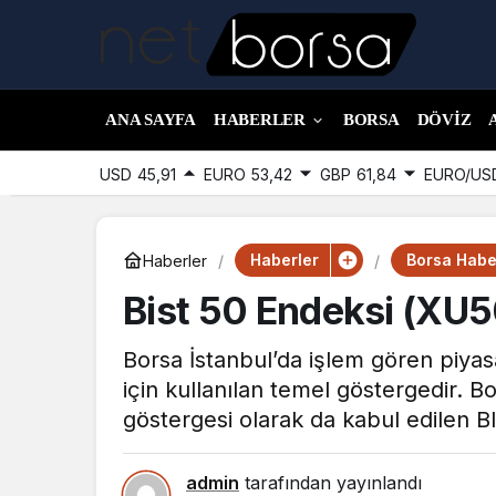
ANA SAYFA
HABERLER
BORSA
DÖVIZ
USD
45,91
EURO
53,42
GBP
61,84
EURO/US
Haberler
Borsa Haber
Haberler
Bist 50 Endeksi (XU5
Borsa İstanbul’da işlem gören piya
için kullanılan temel göstergedir. 
göstergesi olarak da kabul edilen B
admin
tarafından yayınlandı