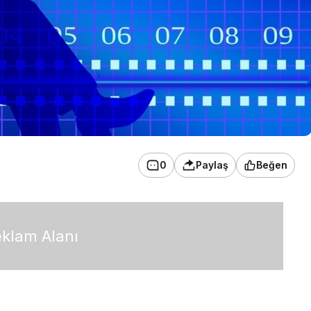
0
Paylaş
Beğen
klam Alanı