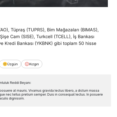
AO), Tüpraş (TUPRS), Bim Mağazaları (BIMAS),
şe Cam (SISE), Turkcell (TCELL), İş Bankası
 ve Kredi Bankası (YKBNK) gibi toplam 50 hisse
Üzgün
Kızgın
mluluk Reddi Beyanı:
 posuere at mauris. Vivamus gravida lectus libero, a dictum massa
l augue nec tellus pretium semper. Duis in consequat lectus. In posuere
aculis dignissim.