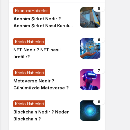
5
Ekonomi Haberleri
Anonim Şirket Nedir ?
Anonim Şirket Nasıl Kurulur
?
6
Kripto Haberleri
NFT Nedir ? NFT nasıl
üretilir?
7
Kripto Haberleri
Meteverse Nedir ?
Günümüzde Meteverse ?
8
Kripto Haberleri
Blockchain Nedir ? Neden
Blockchain ?